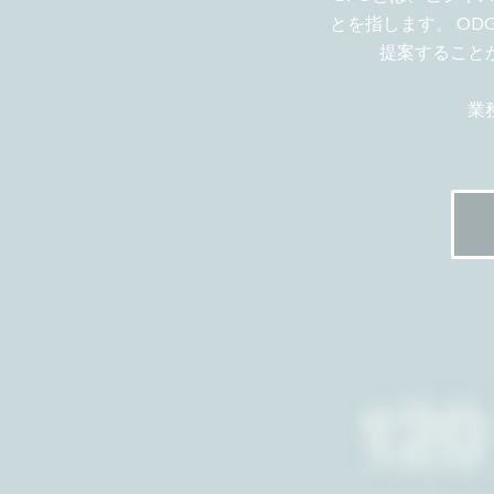
とを指します。 O
提案すること
業